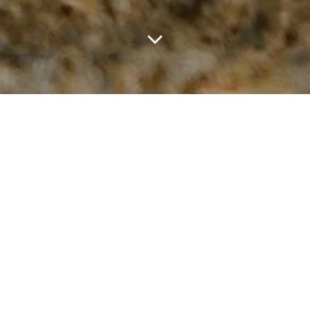
Vous souhaitez une excursion en Islande, un circuit guidé en
Islande ou plus simplement un projet de voyage en Islande
en autonomie avec road-book inclus ? N'hésitez pas à
m'envoyer votre demande via ce formulaire. Je m'engage à
vous recontacter dans un délai maximum de 24 h !