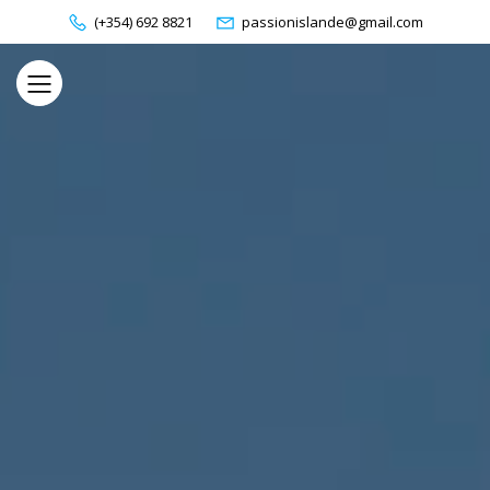
(+354) 692 8821
passionislande@gmail.com