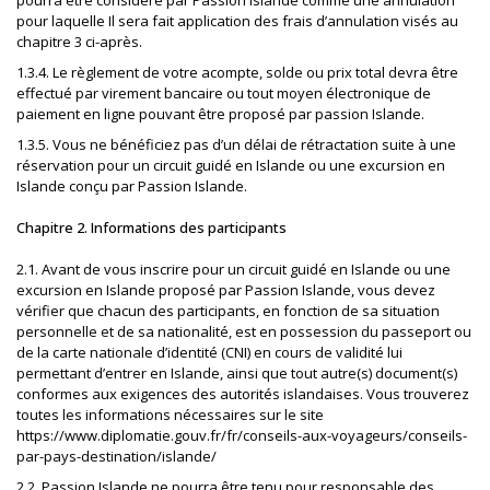
pourra être considéré par Passion Islande comme une annulation
pour laquelle Il sera fait application des frais d’annulation visés au
chapitre 3 ci-après.
1.3.4. Le règlement de votre acompte, solde ou prix total devra être
effectué par virement bancaire ou tout moyen électronique de
paiement en ligne pouvant être proposé par passion Islande.
1.3.5. Vous ne bénéficiez pas d’un délai de rétractation suite à une
réservation pour un circuit guidé en Islande ou une excursion en
Islande conçu par Passion Islande.
Chapitre 2. Informations des participants
2.1. Avant de vous inscrire pour un circuit guidé en Islande ou une
excursion en Islande proposé par Passion Islande, vous devez
vérifier que chacun des participants, en fonction de sa situation
personnelle et de sa nationalité, est en possession du passeport ou
de la carte nationale d’identité (CNI) en cours de validité lui
permettant d’entrer en Islande, ainsi que tout autre(s) document(s)
conformes aux exigences des autorités islandaises. Vous trouverez
toutes les informations nécessaires sur le site
https://www.diplomatie.gouv.fr/fr/conseils-aux-voyageurs/conseils-
par-pays-destination/islande/
2.2. Passion Islande ne pourra être tenu pour responsable des