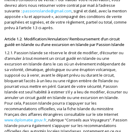
devrez alors nous retourner votre contrat par mail à l’adresse
suivante :
passionislande@gmail.com
, signé et daté, avec la mention
apposée « lu et approuvé », accompagné des conditions de vente
paraphées et signées, et de votre règlement, partiel ou total, comme
prévu à l’article 1.3 ci-après.
Article 1.2. Modification/Annulation/ Remboursement d’un circuit
guidé en Islande ou d’une excursion en Islande par Passion Islande
1.2.1. Passion Islande se réserve le droit de modifier, d’écourter ou
d’annuler à tout moment un circuit guidé en Islande ou une
excursion en Islande dans le cas où un évènement indépendant de
sa volonté, climatique, géologique ou une éruption volcanique,
supposé ou à venir, avant le départ prévu ou durant le circuit,
bloquerait l’accès à un lieu ou une région entière de l’Islande ou
pourrait vous mettre en péril. Garant de votre sécurité, Passion
Islande est seul habilité à estimer s’il y a lieu de modifier, écourter ou
annuler un circuit guidé en Islande ou une excursion en Islande.
Pour cela, Passion Islande pourra s’appuyer sur les
recommandations officielles, via la fiche Islande du ministère
Français des affaires étrangères consultable sur le site Internet
www.diplomatie.gouv.fr
, rubrique “Conseils aux Voyageurs”. Passion
Islande pourra également s’appuyer sur les recommandations
officielles des autorités locales Islandaises, notamment en ce qui