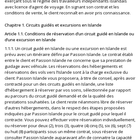
exerçant sous le régime des travailleurs indépendants islandais
avec licence d’agent de voyage. En signant son contrat et les
conditions de vente, le client reconnaît en avoir pris connaissance.
Chapitre 1. Circuits guidés et excursions en Islande
Article 1.1. Conditions de réservation d’un circuit guidé en Islande ou
d’une excursion en Islande
1.1.1. Un circuit guidé en Islande ou une excursion en Islande est
prévu avec un itinéraire défini par Passion Islande. Le contrat établi
entre le client et Passion Islande ne concerne que sa prestation de
guidage avec véhicule. Les réservations des hébergements et
réservations des vols vers l’Islande sont à la charge exclusive du
client. Passion Islande vous proposera, à titre de conseil, après avoir
contracté pour un des circuits guidés en Islande, une liste
d’hébergement à réserver par vos soins, sélectionnée par rapport
au parcours du circuit guidé demandé et de la qualité des
prestations souhaitées. Le client reste néanmoins libre de réserver
d’autres hébergements, dans le respect des étapes proposées
indiquées par Passion Islande pour le circuit guidé pour lequel il
contracte. Vous pouvez effectuer votre réservation individuellement,
ou réserver pour deux (2), trois (3), quatre (4) cinq (5), six (6), sept (7)
ou huit (8) participants sous un même contrat, sous réserve de
consulter Passion Islande auparavant afin de connaitre la capacité