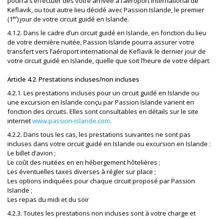
pourra s’effectuer dès votre arrivée à l’aéroport international de
Keflavik, ou tout autre lieu décidé avec Passion Islande, le premier
er
(1
) jour de votre circuit guidé en Islande.
4.1.2. Dans le cadre d’un circuit guidé en Islande, en fonction du lieu
de votre dernière nuitée, Passion Islande pourra assurer votre
transfert vers l’aéroport international de Keflavik le dernier jour de
votre circuit guidé en Islande, quelle que soit l’heure de votre départ.
Article 4.2. Prestations incluses/non incluses
4.2.1. Les prestations incluses pour un circuit guidé en Islande ou
une excursion en Islande conçu par Passion Islande varient en
fonction des circuits. Elles sont consultables en détails sur le site
internet
www.passion-islande.com
.
4.2.2. Dans tous les cas, les prestations suivantes ne sont pas
incluses dans votre circuit guidé en Islande ou excursion en Islande :
Le billet d’avion ;
Le coût des nuitées en en hébergement hôtelières ;
Les éventuelles taxes diverses à régler sur place ;
Les options indiquées pour chaque circuit proposé par Passion
Islande ;
Les repas du midi et du soir
4.2.3. Toutes les prestations non incluses sont à votre charge et