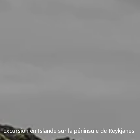
Excursion en Islande sur la péninsule de Reykjanes