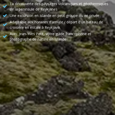
La découverte des paysages volcaniques et géothermiques
de la péninsule de Reykjanes
Une excursion en Islande en petit groupe ou en privée
Adaptable aux horaires d'arrivée / départ d'un bateau de
croisière en escale à Reykjavik
Avec Jean-Yves Petit, votre guide francophone et
photographe de nature en Islande