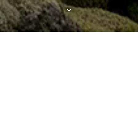
Excursion en Islande sur la péninsule de Reykjanes
33 300 isk (231 €) par pers. * Possible en toutes saisons
Excursion 100% adaptée pour une escale courte à Reykjavík
lors d'une croisière !
Partez en excursion sur la péninsule de Reykjanes avec
Jean-Yves Petit, le guide francophone et photographe de
nature basé en Islande, pour y découvrir sa côte sauvage et
découpée, ses champs de lave, ses zones géothermales de
Gunnhuver et Seltún aux solfatares multicolores, son
merveilleux lac kleifarvatn, et sa toute nouvelle zone
volcanique issue des éruptions régulières ayant lieu depuis